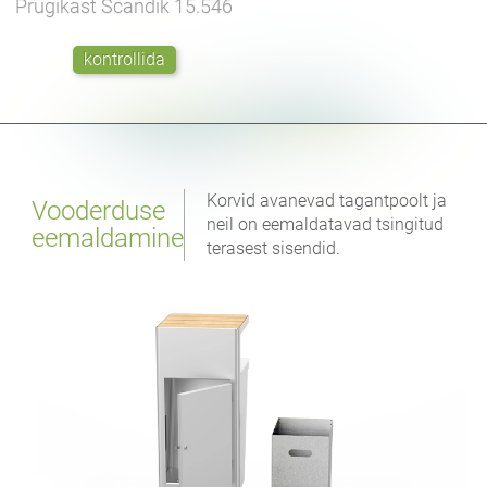
Prügikast Scandik
15.546
kontrollida
Korvid avanevad tagantpoolt ja
Vooderduse
neil on eemaldatavad tsingitud
eemaldamine
terasest sisendid.