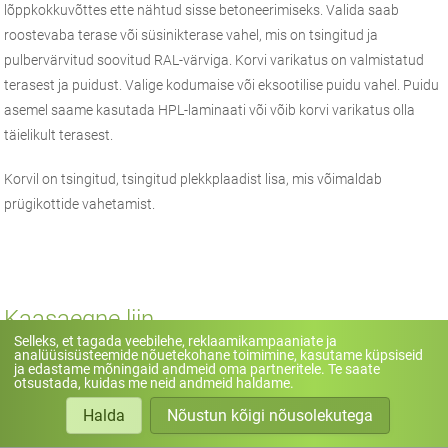
lõppkokkuvõttes ette nähtud sisse betoneerimiseks. Valida saab
roostevaba terase või süsinikterase vahel, mis on tsingitud ja
pulbervärvitud soovitud RAL-värviga. Korvi varikatus on valmistatud
terasest ja puidust. Valige kodumaise või eksootilise puidu vahel. Puidu
asemel saame kasutada HPL-laminaati või võib korvi varikatus olla
täielikult terasest.
Korvil on tsingitud, tsingitud plekkplaadist lisa, mis võimaldab
prügikottide vahetamist.
Kaasaegne liin
Selleks, et tagada veebilehe, reklaamikampaaniate ja
analüüsisüsteemide nõuetekohane toimimine, kasutame küpsiseid
Selle sarja mudelid on peamiselt roostevabast terasest ja mustadest
ja edastame mõningaid andmeid oma partneritele. Te saate
otsustada, kuidas me neid andmeid haldame.
pottidest, mis on disainitud kaasaegset arhitektuuri silmas pidades.
Neid eristab nende peen esteetika, mis põhineb lihtsal soliidsusel.
Halda
Nõustun kõigi nõusolekutega