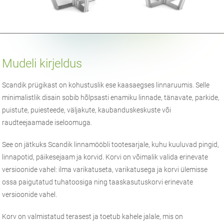
Mudeli kirjeldus
Scandik prügikast on kohustuslik ese kaasaegses linnaruumis. Selle
minimalistlik disain sobib hõlpsasti enamiku linnade, tänavate, parkide,
puistute, puiesteede, väljakute, kaubanduskeskuste või
raudteejaamade iseloomuga.
See on jätkuks Scandik linnamööbli tootesarjale, kuhu kuuluvad pingid,
linnapotid, päikesejaam ja korvid. Korvi on võimalik valida erinevate
versioonide vahel: ilma varikatuseta, varikatusega ja korvi ülemisse
ossa paigutatud tuhatoosiga ning taaskasutuskorvi erinevate
versioonide vahel.
Korv on valmistatud terasest ja toetub kahele jalale, mis on