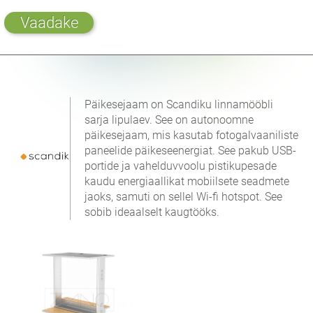
Vaadake
Päikesejaam on Scandiku linnamööbli
sarja lipulaev. See on autonoomne
päikesejaam, mis kasutab fotogalvaaniliste
paneelide päikeseenergiat. See pakub USB-
portide ja vahelduvvoolu pistikupesade
kaudu energiaallikat mobiilsete seadmete
jaoks, samuti on sellel Wi-fi hotspot. See
sobib ideaalselt kaugtööks.