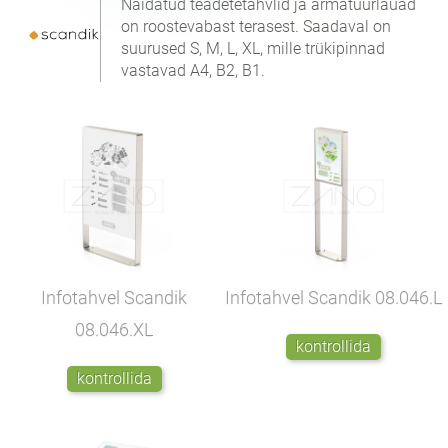
Näidatud teadetetahvlid ja armatuurlauad
on roostevabast terasest. Saadaval on
suurused S, M, L, XL, mille trükipinnad
vastavad A4, B2, B1.
Infotahvel Scandik
Infotahvel Scandik
08.046.L
08.046.XL
kontrollida
kontrollida