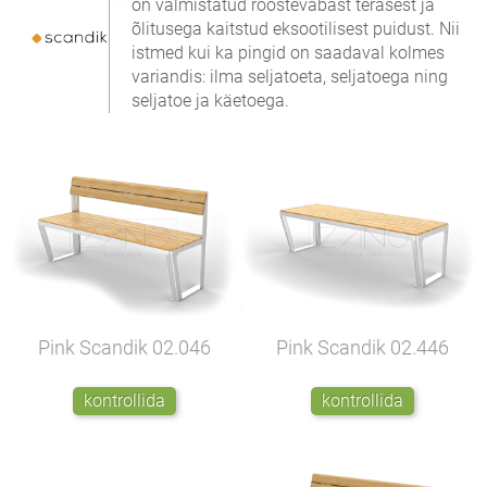
on valmistatud roostevabast terasest ja
õlitusega kaitstud eksootilisest puidust. Nii
istmed kui ka pingid on saadaval kolmes
variandis: ilma seljatoeta, seljatoega ning
seljatoe ja käetoega.
Pink Scandik
02.046
Pink Scandik
02.446
kontrollida
kontrollida