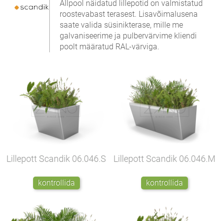
Allpool näidatud lillepotid on valmistatud
roostevabast terasest. Lisavõimalusena
saate valida süsinikterase, mille me
galvaniseerime ja pulbervärvime kliendi
poolt määratud RAL-värviga.
Lillepott Scandik
06.046.S
Lillepott Scandik
06.046.M
kontrollida
kontrollida