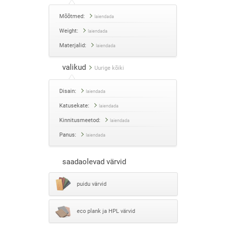
Mõõtmed:
laiendada
Weight:
laiendada
Materjalid:
laiendada
valikud
Uurige kõiki
Disain:
laiendada
Katusekate:
laiendada
Kinnitusmeetod:
laiendada
Panus:
laiendada
saadaolevad värvid
puidu värvid
eco plank ja HPL värvid