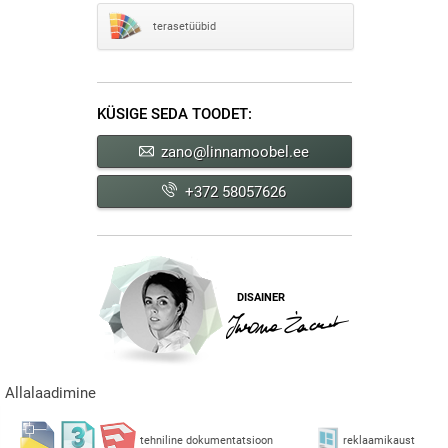
terasetüübid
KÜSIGE SEDA TOODET:
zano@linnamoobel.ee
+372 58057626
DISAINER
Allalaadimine
tehniline dokumentatsioon
reklaamikaust