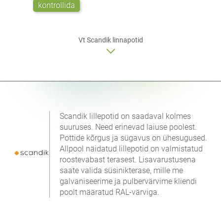
kontrollida
Vt Scandik linnapotid
Scandik lillepotid on saadaval kolmes
suuruses. Need erinevad laiuse poolest.
Pottide kõrgus ja sügavus on ühesugused.
Allpool näidatud lillepotid on valmistatud
roostevabast terasest. Lisavarustusena
saate valida süsinikterase, mille me
galvaniseerime ja pulbervärvime kliendi
poolt määratud RAL-värviga.