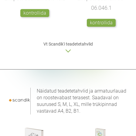
06.046.1
kontrollida
kontrollida
Vt Scandik'i
teadetetahvlid
Näidatud teadetetahvlid ja armatuurlauad
on roostevabast terasest. Saadaval on
suurused S, M, L, XL, mille trükipinnad
vastavad A4, B2, B1.