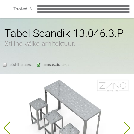
Tooted
Rida
Pingid
Prügikastid
Tabel Scandik 13.046.3.P
Stiilne väike arhitektuur.
Nutikas linn
Jäätmete
Koera prügikastid
sorteerimiskastid
Kontakt
süsinikterasest
roostevaba teras
Postitused
Jalgrattahoidjad
Jalgrattasõidu tsoon
Päikesejaamad
ET
Potid
Tuhkatoosid
poola
inglise