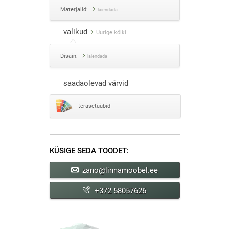
Materjalid:
laiendada
valikud
Uurige kõiki
Disain:
laiendada
saadaolevad värvid
terasetüübid
KÜSIGE SEDA TOODET:
zano@linnamoobel.ee
+372 58057626