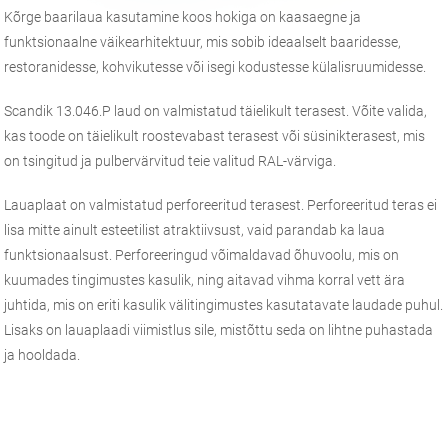
Kõrge baarilaua kasutamine koos hokiga on kaasaegne ja
funktsionaalne väikearhitektuur, mis sobib ideaalselt baaridesse,
restoranidesse, kohvikutesse või isegi kodustesse külalisruumidesse.
Scandik 13.046.P laud on valmistatud täielikult terasest. Võite valida,
kas toode on täielikult roostevabast terasest või süsinikterasest, mis
on tsingitud ja pulbervärvitud teie valitud RAL-värviga.
Lauaplaat on valmistatud perforeeritud terasest. Perforeeritud teras ei
lisa mitte ainult esteetilist atraktiivsust, vaid parandab ka laua
funktsionaalsust. Perforeeringud võimaldavad õhuvoolu, mis on
kuumades tingimustes kasulik, ning aitavad vihma korral vett ära
juhtida, mis on eriti kasulik välitingimustes kasutatavate laudade puhul.
Lisaks on lauaplaadi viimistlus sile, mistõttu seda on lihtne puhastada
ja hooldada.