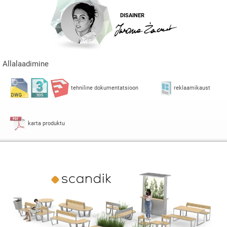
DISAINER
Allalaadimine
tehniline dokumentatsioon
reklaamikaust
karta produktu