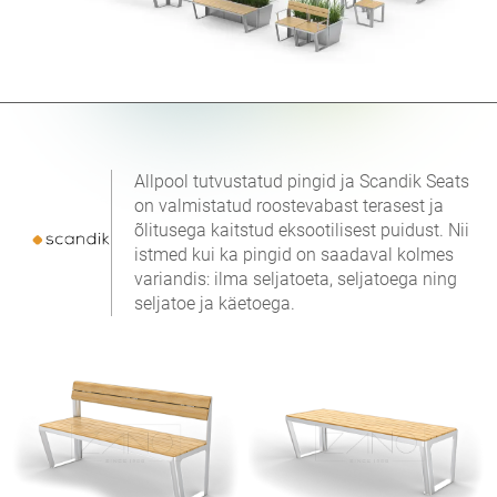
Allpool tutvustatud pingid ja Scandik Seats
on valmistatud roostevabast terasest ja
õlitusega kaitstud eksootilisest puidust. Nii
istmed kui ka pingid on saadaval kolmes
variandis: ilma seljatoeta, seljatoega ning
seljatoe ja käetoega.