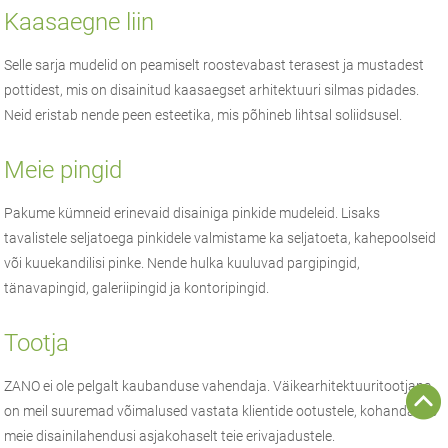
Kaasaegne liin
Selle sarja mudelid on peamiselt roostevabast terasest ja mustadest
pottidest, mis on disainitud kaasaegset arhitektuuri silmas pidades.
Neid eristab nende peen esteetika, mis põhineb lihtsal soliidsusel.
Meie pingid
Pakume kümneid erinevaid disainiga pinkide mudeleid. Lisaks
tavalistele seljatoega pinkidele valmistame ka seljatoeta, kahepoolseid
või kuuekandilisi pinke. Nende hulka kuuluvad pargipingid,
tänavapingid, galeriipingid ja kontoripingid.
Tootja
ZANO
ei ole pelgalt kaubanduse vahendaja.
Väikearhitektuuri
tootjana
on meil suuremad võimalused vastata klientide ootustele, kohandades
meie disainilahendusi asjakohaselt teie erivajadustele.