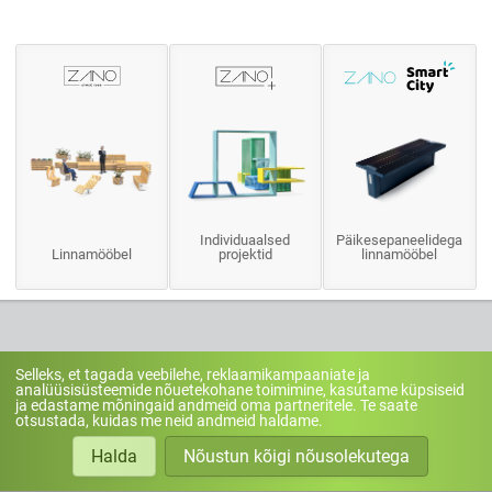
Individuaalsed
Päikesepaneelidega
Linnamööbel
projektid
linnamööbel
Selleks, et tagada veebilehe, reklaamikampaaniate ja
analüüsisüsteemide nõuetekohane toimimine, kasutame küpsiseid
ja edastame mõningaid andmeid oma partneritele. Te saate
otsustada, kuidas me neid andmeid haldame.
Linnamööbel
ZANO Plus
Halda
Nõustun kõigi nõusolekutega