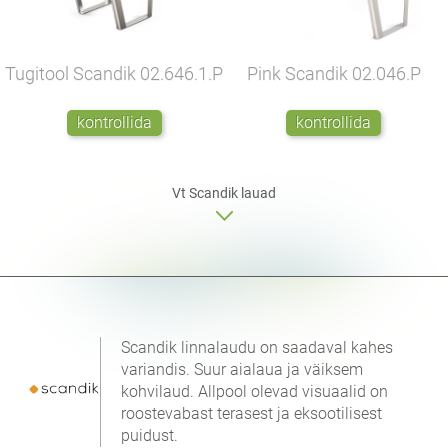
Tugitool Scandik
02.646.1.P
Pink Scandik
02.046.P
kontrollida
kontrollida
Vt Scandik
lauad
Scandik linnalaudu on saadaval kahes
variandis. Suur aialaua ja väiksem
kohvilaud. Allpool olevad visuaalid on
roostevabast terasest ja eksootilisest
puidust.