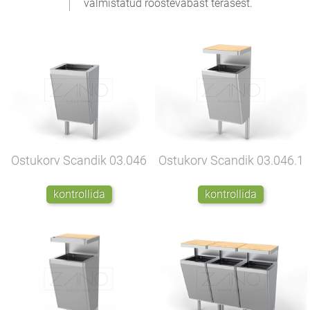
valmistatud roostevabast terasest.
Ostukorv Scandik
03.046
Ostukorv Scandik
03.046.1
kontrollida
kontrollida