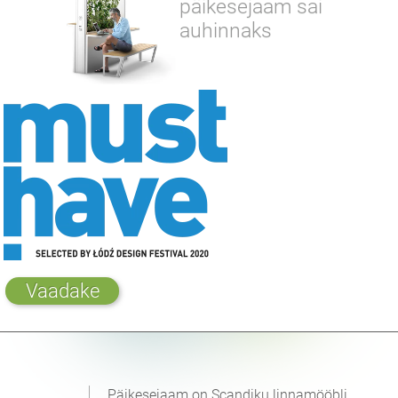
päikesejaam sai
auhinnaks
Vaadake
Päikesejaam on Scandiku linnamööbli