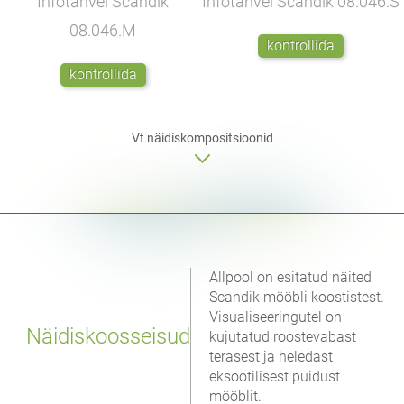
Infotahvel Scandik
Infotahvel Scandik
08.046.S
08.046.M
kontrollida
kontrollida
Vt näidiskompositsioonid
Allpool on esitatud näited
Scandik mööbli koostistest.
Visualiseeringutel on
Näidiskoosseisud
kujutatud roostevabast
terasest ja heledast
eksootilisest puidust
mööblit.