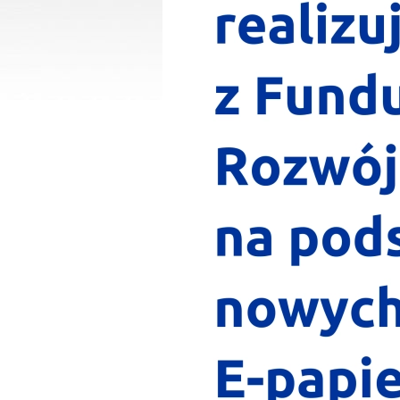
Desinfitseerimisjaamad