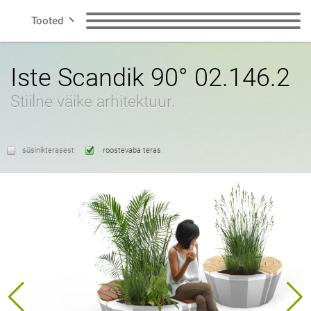
Tooted
Rida
Pingid
Prügikastid
Iste Scandik 90° 02.146.2
Stiilne väike arhitektuur.
Nutikas linn
Jäätmete
Koera prügikastid
sorteerimiskastid
Kontakt
süsinikterasest
roostevaba teras
Postitused
Jalgrattahoidjad
Jalgrattasõidu tsoon
Päikesejaamad
ET
Potid
Tuhkatoosid
poola
inglise