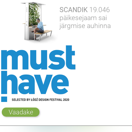
SCANDIK
19.046
päikesejaam sai
järgmise auhinna
Vaadake