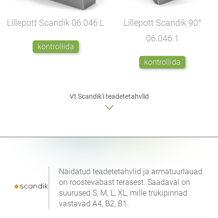
Lillepott Scandik
06.046.L
Lillepott Scandik 90°
06.046.1
kontrollida
kontrollida
Vt Scandik'i
teadetetahvlid
Näidatud teadetetahvlid ja armatuurlauad
on roostevabast terasest. Saadaval on
suurused S, M, L, XL, mille trükipinnad
vastavad A4, B2, B1.