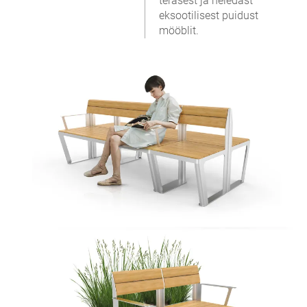
terasest ja heledast
eksootilisest puidust
mööblit.