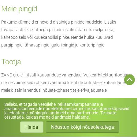
Meie pingid
Pakume kümneid erinevaid disainiga pinkide mudeleid. Lisaks
tavapärastele seljatoega pinkidele valmistame ka seljatoeta,
kahepoolseid või kuuekandilisi pinke. Nende hulka kuuluvad
pargipingid, tänavapingid, galeriipingid ja kontoripingid.
Tootja
ZANO
ei ole lihtsalt kaubanduse vahendaja.
Väikearhitektuuri
tootjana
oleme võimelised rohkem vastama klientide ootustele, kohandades
meie disainilahendusi nõuetekohaselt teie erivajadustele.
Selleks, et tagada veebilehe, reklaamikampaaniate ja
analüüsisüsteemide nõuetekohane toimimine, kasutame küpsiseid
ja edastame mõningaid andmeid oma partneritele. Te saate
otsustada, kuidas me neid andmeid haldame.
Halda
Nõustun kõigi nõusolekutega