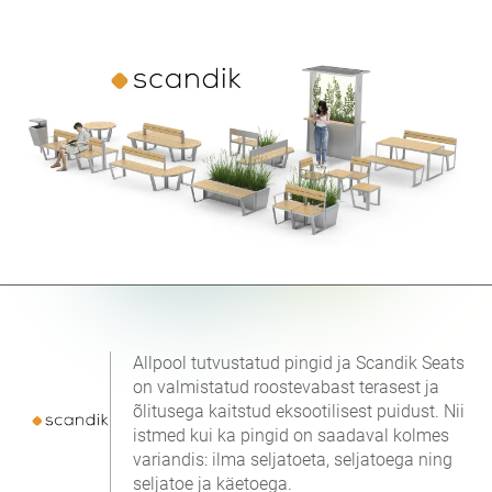
Allpool tutvustatud pingid ja Scandik Seats
on valmistatud roostevabast terasest ja
õlitusega kaitstud eksootilisest puidust. Nii
istmed kui ka pingid on saadaval kolmes
variandis: ilma seljatoeta, seljatoega ning
seljatoe ja käetoega.