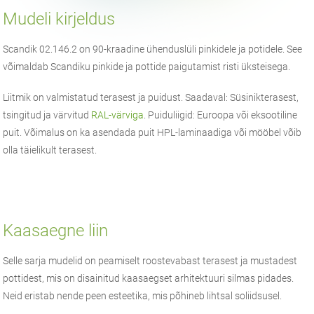
Mudeli kirjeldus
Scandik 02.146.2 on 90-kraadine ühenduslüli pinkidele ja potidele. See
võimaldab Scandiku pinkide ja pottide paigutamist risti üksteisega.
Liitmik on valmistatud terasest ja puidust. Saadaval: Süsinikterasest,
tsingitud ja värvitud
RAL-värviga
. Puiduliigid: Euroopa või eksootiline
puit. Võimalus on ka asendada puit HPL-laminaadiga või mööbel võib
olla täielikult terasest.
Kaasaegne liin
Selle sarja mudelid on peamiselt roostevabast terasest ja mustadest
pottidest, mis on disainitud kaasaegset arhitektuuri silmas pidades.
Neid eristab nende peen esteetika, mis põhineb lihtsal soliidsusel.