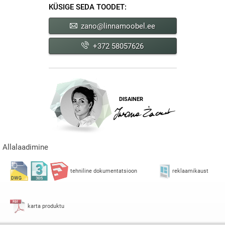
KÜSIGE SEDA TOODET:
zano@linnamoobel.ee
+372 58057626
DISAINER
Allalaadimine
tehniline dokumentatsioon
reklaamikaust
karta produktu