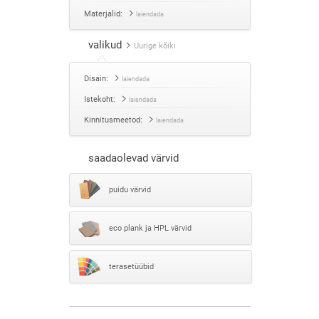
Materjalid:
laiendada
valikud
Uurige kõiki
Disain:
laiendada
Istekoht:
laiendada
Kinnitusmeetod:
laiendada
saadaolevad värvid
puidu värvid
eco plank ja HPL värvid
terasetüübid