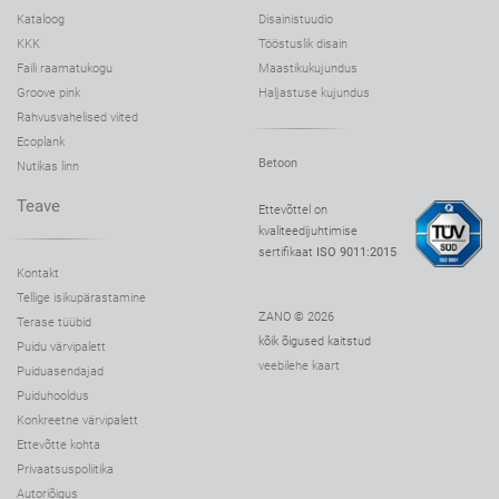
Kataloog
Disainistuudio
KKK
Tööstuslik disain
Faili raamatukogu
Maastikukujundus
Groove pink
Haljastuse kujundus
Rahvusvahelised viited
Ecoplank
Betoon
Nutikas linn
Teave
Ettevõttel on
kvaliteedijuhtimise
sertifikaat
ISO 9011:2015
Kontakt
Tellige isikupärastamine
ZANO © 2026
Terase tüübid
kõik õigused kaitstud
Puidu värvipalett
veebilehe kaart
Puiduasendajad
Puiduhooldus
Konkreetne värvipalett
Ettevõtte kohta
Privaatsuspoliitika
Autoriõigus