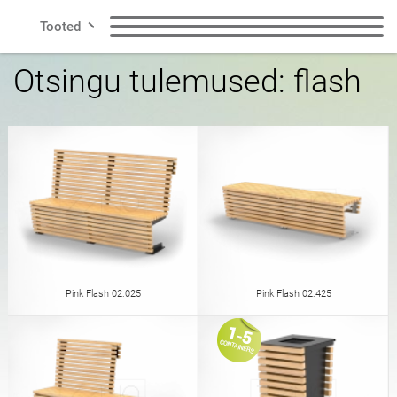
Tooted
Otsingu tulemused: flash
Rida
Pingid
Prügikastid
Nutikas linn
Jäätmete
Koera prügikastid
sorteerimiskastid
Kontakt
Postitused
Jalgrattahoidjad
Jalgrattasõidu tsoon
Päikesejaamad
Pink Flash 02.025
Pink Flash 02.425
ET
Potid
Tuhkatoosid
poola
inglise