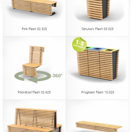
Lauad
Piknikulauad
inglise (USA)
saksa
Pergoolid
Piirdeaiad
prantsuse
hispaania
Pink Flash 02.325
Ostukorv Flash 03.025
Puukaitsjad
Infotahvlid
itaalia
soome
Söötjad
Laternad
läti
leedu
Pöördtool Flash 02.625
Prügikast Flash 15.025
Ketid
Märkide postid
rumeenia
norra bokmål
Desinfitseerimisjaamad
eesti
horvaadi