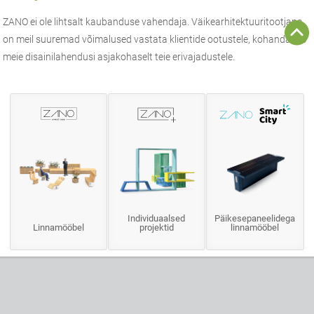
ZANO
ei ole lihtsalt kaubanduse vahendaja.
Väikearhitektuuri
tootjana
on meil suuremad võimalused vastata klientide ootustele, kohandades
meie disainilahendusi asjakohaselt teie erivajadustele.
Individuaalsed
Päikesepaneelidega
Linnamööbel
projektid
linnamööbel