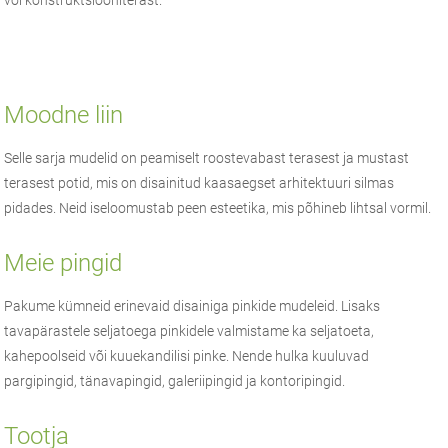
Moodne liin
Selle sarja mudelid on peamiselt roostevabast terasest ja mustast
terasest potid, mis on disainitud kaasaegset arhitektuuri silmas
pidades. Neid iseloomustab peen esteetika, mis põhineb lihtsal vormil.
Meie pingid
Pakume kümneid erinevaid disainiga pinkide mudeleid. Lisaks
tavapärastele seljatoega pinkidele valmistame ka seljatoeta,
kahepoolseid või kuuekandilisi pinke. Nende hulka kuuluvad
pargipingid, tänavapingid, galeriipingid ja kontoripingid.
Tootja