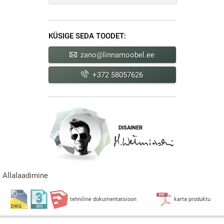
KÜSIGE SEDA TOODET:
zano@linnamoobel.ee
+372 58057626
DISAINER
Allalaadimine
tehniline dokumentatsioon
karta produktu