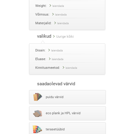
Weight:
laiendada
Võimsus:
laiendada
Materjalid:
laiendada
valikud
Uurige kõiki
Disain:
laiendada
Eluase:
laiendada
Kinnitusmeetod:
laiendada
saadaolevad värvid
puidu värvid
eco plank ja HPL värvid
terasetüübid