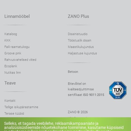
Linnamööbel
ZANO Plus
Kataloog
Disainistuudio
KKK
Tööstuslik disain
Faili raamatukogu
Maastikukujundus
Groove pink
Haljastuse kujundus
Rahvusvahelised viited
Ecoplank
Betoon
Nutikas linn
Teave
Ettevõttel on
kvaliteedijuhtimise
sertifikaat
ISO 9011:2015
Kontakt
Tellige isikupärastamine
ZANO © 2026
Terase tüübid
kõik õigused kaitstud
Puidu värvipalett
Selleks, et tagada veebilehe, reklaamikampaaniate ja
veebilehe kaart
Puiduasendajad
analüüsisüsteemide nõuetekohane toimimine, kasutame küpsiseid