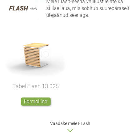
Meie Flash-seeria valikust leiate ka
stiilse laua, mis sobitub suurepäraselt
ülejäänud seeriaga.
Tabel Flash
13.025
kontrollida
Vaadake meie FLash