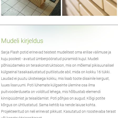
Mudeli kirjeldus
Sarja Flash potid erinevad teistest mudelitest oma erilise välimuse ja
kuju poolest - avatud ümberpööratud püramiidi kujul. Mudeli
põhisüdameks on teraskonstruktsioon, mis on mõlemal pikisuunalisel
külgseinal tasakaalustatud puitliistude abil, mida on kokku 16 tükki.
Laudad ei puutu üksteisega kokku, mis lisab toote disainile kergust,
luues lisaruumi. Poti lühemate külgseinte ülemine osa ilma
puitvooderduseta on volditud lehega, mis hõlbustab elemendi
kinnipüüdmist ja teisaldamist. Poti põhjas on augud. Kõigi potite
kõrgus on ühtlustatud. Sama kehtib ka nende laiuse kohta.
Projekteeritud on neli erinevat pikkust. Kasutatud on roostevaba terast
või konstruktsiooniterast.