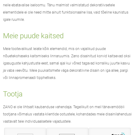
neile ebatavalise iseloomu. Tänu malmist valmistatud dekoratiivsetele
elementidele ei ole need mitte ainult funktsionaalne lisa, vaid tõeline kaunistus
igale ruumile.
Meie puude kaitsed
Meie tootevalikust leiate kõik elemendid, mis on vajalikud puude
nõuetekohaseks kaitsmiseks linnaruumis. Zano disainitud korvid kaitsevad oksi
igasuguste kahjustuste eest, samal ajal kui võred tagavad korraliku juurte kasvu
ja vaba veevõtu. Meie puukaitsmete väga dekoratiivne disain on iga allee, pargi
või linnapromenaadi tipphetkeks.
Tootja
ZANO
ei ole lihtsalt kaubanduse vahendaja. Tegelikult on meil
tänavamööbli
tootjana võimalus vastata klientide ootustele, kohandades meie disainilahendusi
vastavalt teie individuaalsetele vajadustele.