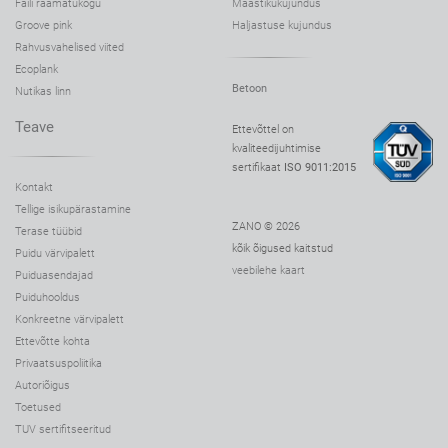
Faili raamatukogu
Maastikukujundus
Groove pink
Haljastuse kujundus
Rahvusvahelised viited
Ecoplank
Betoon
Nutikas linn
Teave
Ettevõttel on
kvaliteedijuhtimise
sertifikaat
ISO 9011:2015
Kontakt
Tellige isikupärastamine
ZANO © 2026
Terase tüübid
kõik õigused kaitstud
Puidu värvipalett
veebilehe kaart
Puiduasendajad
Puiduhooldus
Konkreetne värvipalett
Ettevõtte kohta
Privaatsuspoliitika
Autoriõigus
Toetused
TUV sertifitseeritud