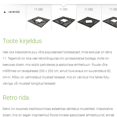
11.050
11.051
11.052
11.05
variandid
Toote kirjeldus
Veel üks klassikaline puu võra populaarsest tootesarjast, mille esiküljel on tähis
11. Tegemist on ikka veel retrohõngulise liini ja klassikalise tootega, millel on
keerukas disain, mis sobib parkidesse ja ajaloolisse arhitektuuri. Puude võra
mõõtmed on tavapärased 200 x 200 cm, ainult tüve avaus on suurendatud 82
cm-ni. Rõdu on valmistatud mustast terasest, mis on värvitud mis tahes RAL-
värviga, või mustast tsingitud terasest.
Retro rida
Retro liin koosneb traditsioonilises esteetikas säilitatud mudelitest. Klassikaline
disain, mis on sageli inspireeritud Poola linnade ajaloolisest arhitektuurist, annab