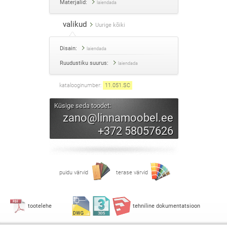
Materjalid:
laiendada
valikud
Uurige kõiki
Disain:
laiendada
Ruudustiku suurus:
laiendada
katalooginumber:
11.051
.
SC
Küsige seda toodet:
zano@linnamoobel.ee
+372 58057626
puidu värvid
terase värvid
tootelehe
tehniline dokumentatsioon