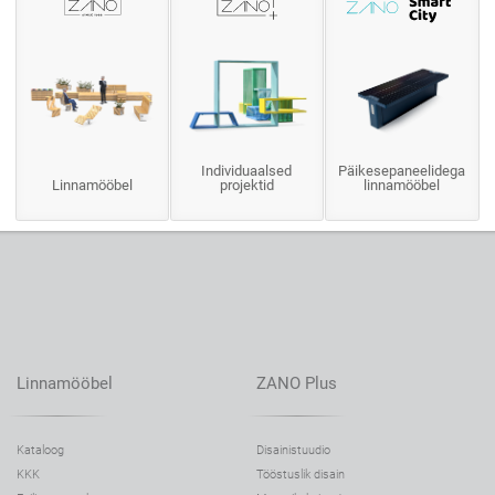
Individuaalsed
Päikesepaneelidega
Linnamööbel
projektid
linnamööbel
Linnamööbel
ZANO Plus
Kataloog
Disainistuudio
KKK
Tööstuslik disain