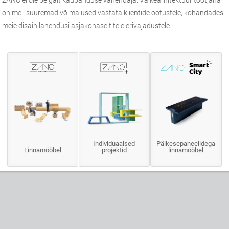
on meil suuremad võimalused vastata klientide ootustele, kohandades
meie disainilahendusi asjakohaselt teie erivajadustele.
Individuaalsed
Päikesepaneelidega
Linnamööbel
projektid
linnamööbel