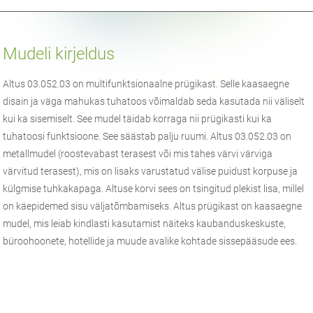
Mudeli kirjeldus
Altus 03.052.03 on multifunktsionaalne prügikast. Selle kaasaegne
disain ja väga mahukas tuhatoos võimaldab seda kasutada nii väliselt
kui ka sisemiselt. See mudel täidab korraga nii prügikasti kui ka
tuhatoosi funktsioone. See säästab palju ruumi. Altus 03.052.03 on
metallmudel (roostevabast terasest või mis tahes värvi värviga
värvitud terasest), mis on lisaks varustatud välise puidust korpuse ja
külgmise tuhkakapaga. Altuse korvi sees on tsingitud plekist lisa, millel
on käepidemed sisu väljatõmbamiseks. Altus prügikast on kaasaegne
mudel, mis leiab kindlasti kasutamist näiteks kaubanduskeskuste,
büroohoonete, hotellide ja muude avalike kohtade sissepääsude ees.