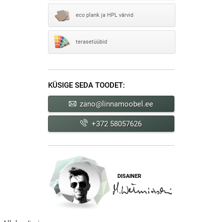
eco plank ja HPL värvid
terasetüübid
KÜSIGE SEDA TOODET:
zano@linnamoobel.ee
+372 58057626
DISAINER