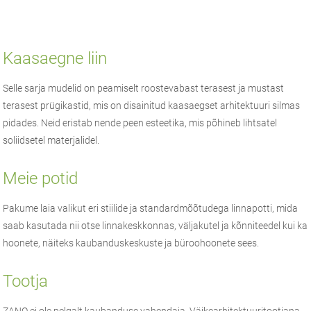
Kaasaegne liin
Selle sarja mudelid on peamiselt roostevabast terasest ja mustast
terasest prügikastid, mis on disainitud kaasaegset arhitektuuri silmas
pidades. Neid eristab nende peen esteetika, mis põhineb lihtsatel
soliidsetel materjalidel.
Meie potid
Pakume laia valikut eri stiilide ja standardmõõtudega linnapotti, mida
saab kasutada nii otse linnakeskkonnas, väljakutel ja kõnniteedel kui ka
hoonete, näiteks kaubanduskeskuste ja büroohoonete sees.
Tootja
ZANO
ei ole pelgalt kaubanduse vahendaja.
Väikearhitektuuri
tootjana