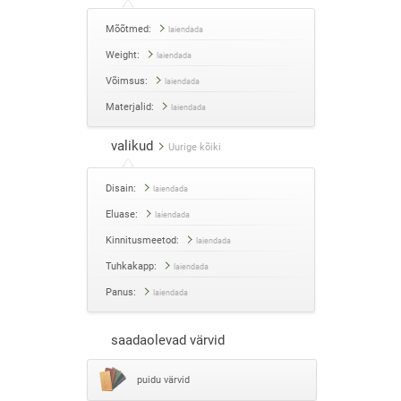
Mõõtmed:
laiendada
Weight:
laiendada
Võimsus:
laiendada
Materjalid:
laiendada
valikud
Uurige kõiki
Disain:
laiendada
Eluase:
laiendada
Kinnitusmeetod:
laiendada
Tuhkakapp:
laiendada
Panus:
laiendada
saadaolevad värvid
puidu värvid