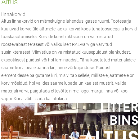
Altus
linnakorvid
Altus linnakorvid on mitmekülgne lahendus igasse ruumi. Tootesarja
kuuluvad korvid üldjäätmete jaoks, korvid koos tuhatoosidega ja korvid
taaskasutamiseks. Korvide konstruktsioon on valmistatud
roostevabast terasest või valikuliselt RAL-värviga värvitud
süsinikterasest. Viimistlus on valmistatud kuusepuidust plankudest,
eksootilisest puidust või hpl-laminaadist. Tänu kasutatud materjalidele
saame korvi peale panna kiri, nime või kujunduse. Puidust
elementidesse paigutame kiri, mis viitab sellele, millistele jäätmetele on
korv mõeldud. hpl valides saame lubada unikaalset mustrit, valida
materjali värvi, paigutada ettevõtte nime, logo, märgi, linna või kooli
vappi. Korvi võib lisada ka infokirja.