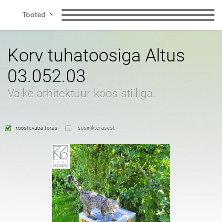
Tooted
Rida
Pingid
Prügikastid
Korv tuhatoosiga Altus
03.052.03
Nutikas linn
Jäätmete
Koera prügikastid
sorteerimiskastid
Väike arhitektuur koos stiiliga.
Kontakt
Postitused
Jalgrattahoidjad
roostevaba teras
süsinikterasest
Jalgrattasõidu tsoon
Päikesejaamad
ET
Potid
Tuhkatoosid
poola
inglise