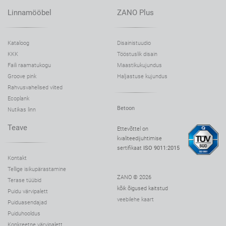
Linnamööbel
ZANO Plus
Kataloog
Disainistuudio
KKK
Tööstuslik disain
Faili raamatukogu
Maastikukujundus
Groove pink
Haljastuse kujundus
Rahvusvahelised viited
Ecoplank
Betoon
Nutikas linn
Teave
Ettevõttel on
kvaliteedijuhtimise
sertifikaat
ISO 9011:2015
Kontakt
Tellige isikupärastamine
ZANO © 2026
Terase tüübid
kõik õigused kaitstud
Puidu värvipalett
veebilehe kaart
Puiduasendajad
Puiduhooldus
Konkreetne värvipalett