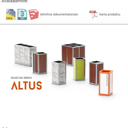
Allalaadimine
tehniline dokumentatsioon
karta produktu