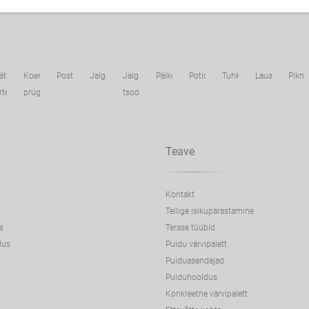
ätmete
Koera
Postitused
Jalgrattahoidjad
Jalgrattasõidu
Päikesejaamad
Potid
Tuhkatoosid
Lauad
Pikni
rteerimiskastid
prügikastid
tsoon
Teave
Kontakt
Tellige isikupärastamine
s
Terase tüübid
dus
Puidu värvipalett
Puiduasendajad
Puiduhooldus
Konkreetne värvipalett