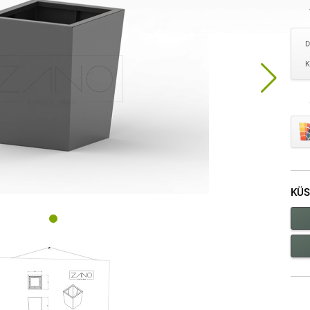
D
K
KÜS