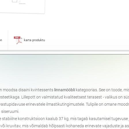
on
karta produktu
 on moodsa disaini kvintessents
linnamööbli
kategoorias. See on toode, mi
teetikaga. Lillepott on valmistatud kvaliteetsest terasest - valikus on sü
a vastupidavuse erinevatele ilmastikutingimustele. Tulipile on omane mood
i siseruumi.
e stabiilne konstruktsioon kaalub 37 kg, mis tagab kasutamisel tugevuse 
või kruvitav, mis võimaldab hõlpsasti kohaneda erinevate vajaduste ja 