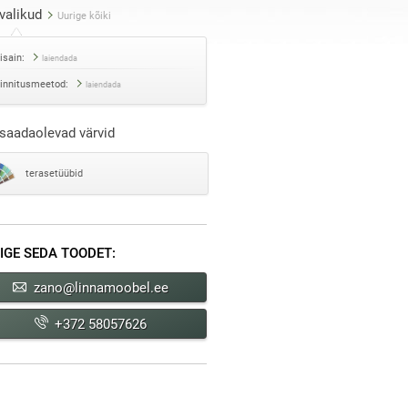
valikud
Uurige kõiki
isain:
laiendada
innitusmeetod:
laiendada
saadaolevad värvid
terasetüübid
IGE SEDA TOODET:
zano@linnamoobel.ee
+372 58057626