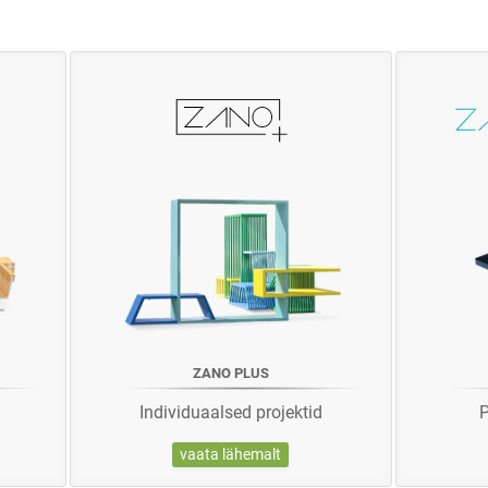
ZANO PLUS
Individuaalsed projektid
P
vaata lähemalt