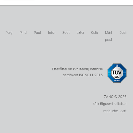
kulauad
Pergoolid
Piirdeaiad
Puukaitsjad
Infotahvlid
Söötjad
Laternad
Ketid
Märkide
Desinfit
postid
Ettevõttel on kvaliteedijuhtimise
sertifikaat
ISO 9011:2015
ZANO © 2026
kõik õigused kaitstud
veebilehe kaart