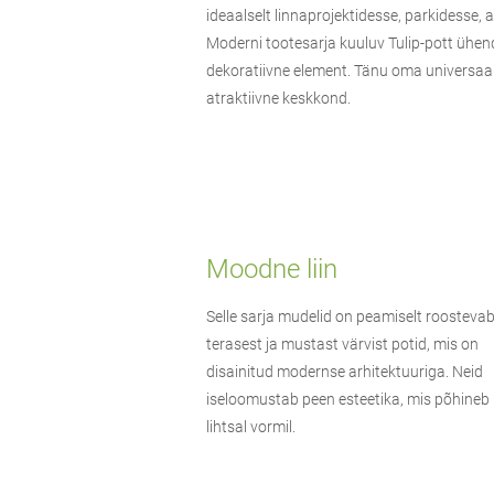
ideaalselt linnaprojektidesse, parkidesse
Moderni tootesarja kuuluv Tulip-pott ühend
dekoratiivne element. Tänu oma universaalse
atraktiivne keskkond.
Moodne liin
Selle sarja mudelid on peamiselt roosteva
terasest ja mustast värvist potid, mis on
disainitud modernse arhitektuuriga. Neid
iseloomustab peen esteetika, mis põhineb
lihtsal vormil.