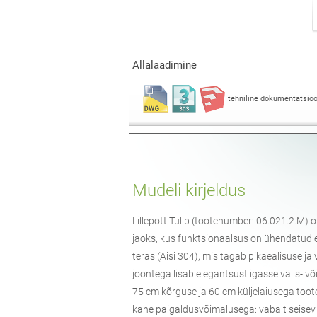
Allalaadimine
tehniline dokumentatsio
Mudeli kirjeldus
Lillepott Tulip (tootenumber: 06.021.2.M)
jaoks, kus funktsionaalsus on ühendatud es
teras (Aisi 304), mis tagab pikaealisuse j
joontega lisab elegantsust igasse välis- võ
75 cm kõrguse ja 60 cm küljelaiusega toot
kahe paigaldusvõimalusega: vabalt seisev 