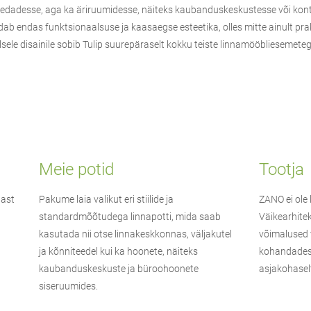
, aedadesse, aga ka äriruumidesse, näiteks kaubanduskeskustesse või kon
ab endas funktsionaalsuse ja kaasaegse esteetika, olles mitte ainult prak
le disainile sobib Tulip suurepäraselt kokku teiste linnamööbliesemetega,
Meie potid
Tootja
bast
Pakume laia valikut eri stiilide ja
ZANO
ei ole
standardmõõtudega linnapotti, mida saab
Väikearhitek
kasutada nii otse linnakeskkonnas, väljakutel
võimalused v
ja kõnniteedel kui ka hoonete, näiteks
kohandades 
kaubanduskeskuste ja büroohoonete
asjakohaselt
siseruumides.