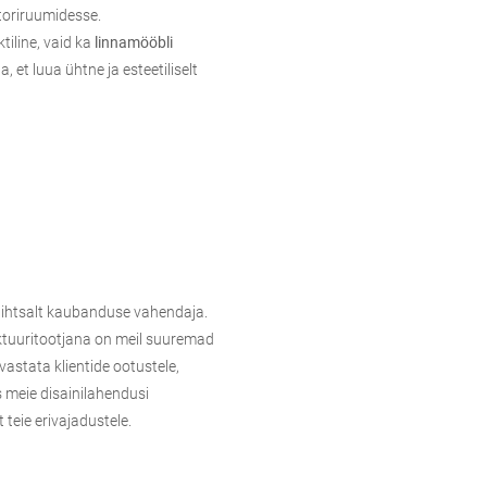
toriruumidesse.
tiline, vaid ka
linnamööbli
 et luua ühtne ja esteetiliselt
 lihtsalt kaubanduse vahendaja.
tuuri
tootjana on meil suuremad
astata klientide ootustele,
meie disainilahendusi
 teie erivajadustele.