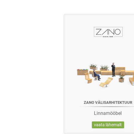
ZANO VÄLISARHITEKTUUR
Linnamööbel
vaata lähemalt