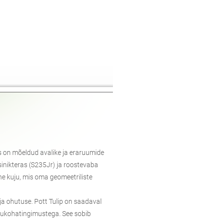
s on mõeldud avalike ja eraruumide
sinikteras (S235Jr) ja roostevaba
ne kuju, mis oma geomeetriliste
ja ohutuse. Pott Tulip on saadaval
asukohatingimustega. See sobib