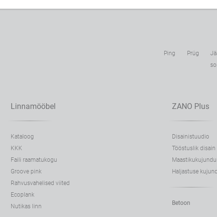
Pingid
Prügikastid
Jä
so
Linnamööbel
ZANO Plus
Kataloog
Disainistuudio
KKK
Tööstuslik disain
Faili raamatukogu
Maastikukujundu
Groove pink
Haljastuse kujun
Rahvusvahelised viited
Ecoplank
Betoon
Nutikas linn