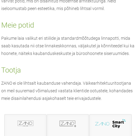
värvist potid, mis on disainitud modernse arhitektuuriga. Neid
iseloomustab peen esteetika, mis põhineb lihtsal vormil.
Meie potid
Pakume laia valikut eri stiilide ja standardmõõtudega linnapotti, mida
saab kasutada nii otse linnakeskkonnas, väljakutel ja kõnniteedel kui ka
hoonete, näiteks kaubanduskeskuste ja büroohoonete siseruumides.
Tootja
ZANO
ei ole lihtsalt kaubanduse vahendaja.
Väikearhitektuuri
tootjana
on meil suuremad võimalused vastata klientide ootustele, kohandades
meie disainilahendusi asjakohaselt teie erivajadustele.