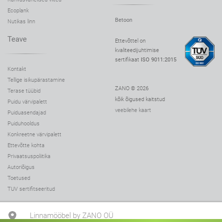
Ecoplank
Betoon
Nutikas linn
Teave
Ettevõttel on
kvaliteedijuhtimise
sertifikaat
ISO 9011:2015
Kontakt
Tellige isikupärastamine
ZANO © 2026
Terase tüübid
kõik õigused kaitstud
Puidu värvipalett
veebilehe kaart
Puiduasendajad
Puiduhooldus
Konkreetne värvipalett
Ettevõtte kohta
Privaatsuspoliitika
Autoriõigus
Toetused
TUV sertifitseeritud
Linnamööbel by ZANO OÜ