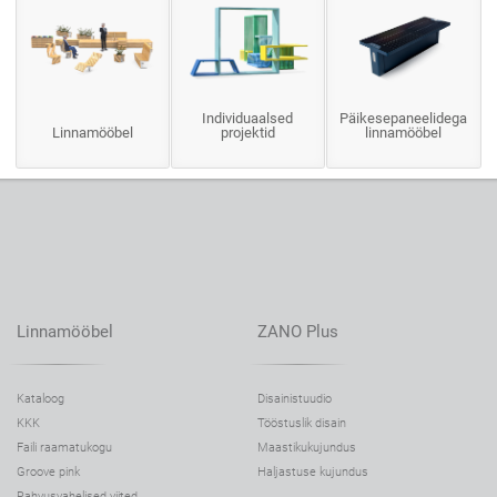
Individuaalsed
Päikesepaneelidega
Linnamööbel
projektid
linnamööbel
Linnamööbel
ZANO Plus
Kataloog
Disainistuudio
KKK
Tööstuslik disain
Faili raamatukogu
Maastikukujundus
Groove pink
Haljastuse kujundus
Rahvusvahelised viited