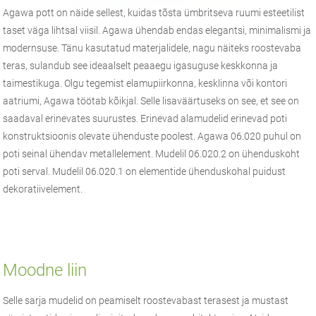
Agawa pott on näide sellest, kuidas tõsta ümbritseva ruumi esteetilist
taset väga lihtsal viisil. Agawa ühendab endas elegantsi, minimalismi ja
modernsuse. Tänu kasutatud materjalidele, nagu näiteks roostevaba
teras, sulandub see ideaalselt peaaegu igasuguse keskkonna ja
taimestikuga. Olgu tegemist elamupiirkonna, kesklinna või kontori
aatriumi, Agawa töötab kõikjal. Selle lisaväärtuseks on see, et see on
saadaval erinevates suurustes. Erinevad alamudelid erinevad poti
konstruktsioonis olevate ühenduste poolest. Agawa 06.020 puhul on
poti seinal ühendav metallelement. Mudelil 06.020.2 on ühenduskoht
poti serval. Mudelil 06.020.1 on elementide ühenduskohal puidust
dekoratiivelement.
Moodne liin
Selle sarja mudelid on peamiselt roostevabast terasest ja mustast