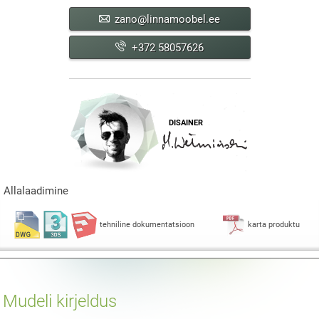
zano@linnamoobel.ee
+372 58057626
DISAINER
Allalaadimine
tehniline dokumentatsioon
karta produktu
Mudeli kirjeldus