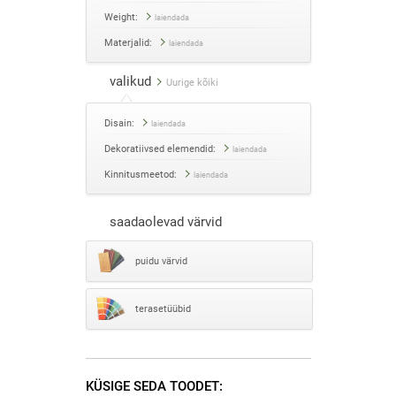
Weight:
laiendada
Materjalid:
laiendada
valikud
Uurige kõiki
Disain:
laiendada
Dekoratiivsed elemendid:
laiendada
Kinnitusmeetod:
laiendada
saadaolevad värvid
puidu värvid
terasetüübid
KÜSIGE SEDA TOODET: