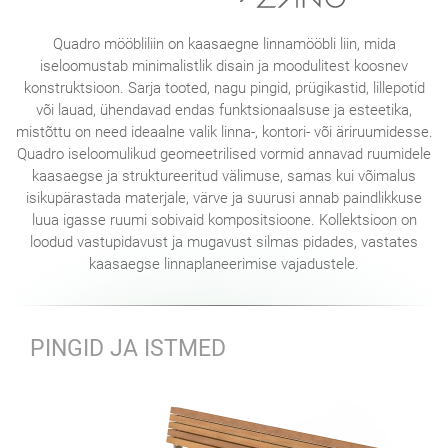
Quadro mööbliliin on kaasaegne linnamööbli liin, mida
iseloomustab minimalistlik disain ja moodulitest koosnev
konstruktsioon. Sarja tooted, nagu pingid, prügikastid, lillepotid
või lauad, ühendavad endas funktsionaalsuse ja esteetika,
mistõttu on need ideaalne valik linna-, kontori- või äriruumidesse.
Quadro iseloomulikud geomeetrilised vormid annavad ruumidele
kaasaegse ja struktureeritud välimuse, samas kui võimalus
isikupärastada materjale, värve ja suurusi annab paindlikkuse
luua igasse ruumi sobivaid kompositsioone. Kollektsioon on
loodud vastupidavust ja mugavust silmas pidades, vastates
kaasaegse linnaplaneerimise vajadustele.
PINGID JA ISTMED