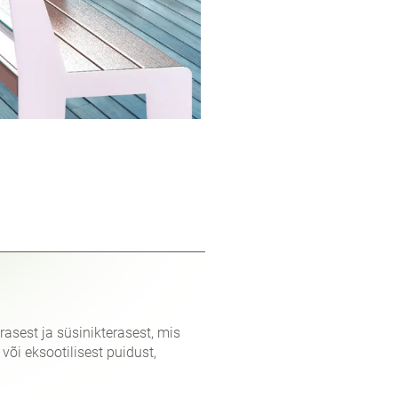
rasest ja süsinikterasest, mis
õi eksootilisest puidust,