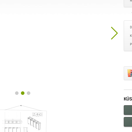
M
D
K
P
KÜS