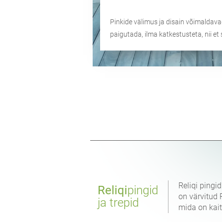
Pinkide välimus ja disain võimaldava
paigutada, ilma katkestusteta, nii e
Reliqi pingi
Reliqi
pingid
on värvitud 
ja trepid
mida on kait