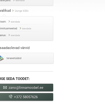
aterjalid:
laiendada
valikud
Uurige kõiki
isain:
laiendada
innitusmeetod:
laiendada
anus:
laiendada
saadaolevad värvid
terasetüübid
IGE SEDA TOODET:
zano@linnamoobel.ee
+372 58057626