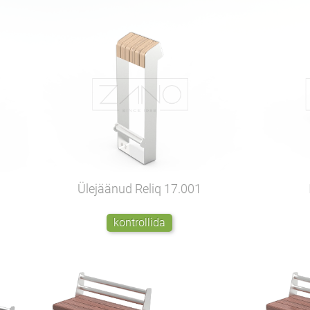
Ülejäänud Reliq
17.001
kontrollida