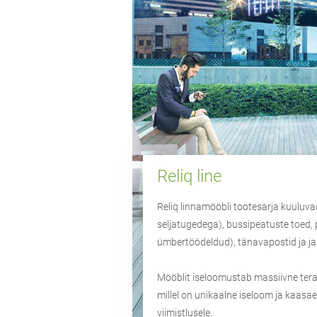
Reliq line
Reliq linnamööbli tootesarja kuuluva
seljatugedega), bussipeatuste toed, 
ümbertöödeldud), tänavapostid ja ja
Mööblit iseloomustab massiivne tera
millel on unikaalne iseloom ja kaasa
viimistlusele.