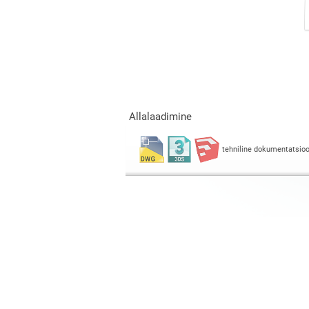
Allalaadimine
tehniline dokumentatsio