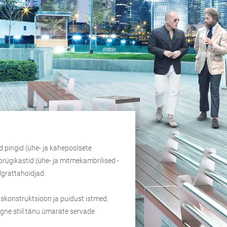
d pingid (ühe- ja kahepoolsete
prügikastid (ühe- ja mitmekambrilised -
lgrattahoidjad.
skonstruktsioon ja puidust istmed,
egne stiil tänu ümarate servade