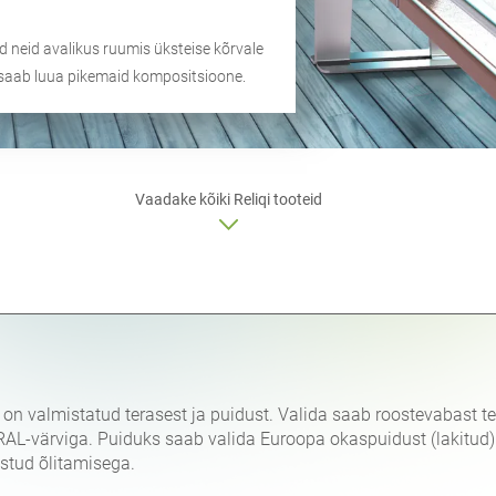
d neid avalikus ruumis üksteise kõrvale
t saab luua pikemaid kompositsioone.
Vaadake kõiki Reliqi tooteid
d on valmistatud terasest ja puidust. Valida saab roostevabast te
RAL-värviga. Puiduks saab valida Euroopa okaspuidust (lakitud) v
stud õlitamisega.