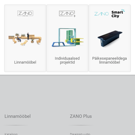
Individuaalsed
Päikesepaneelidega
Linnamööbel
projektid
linnamööbel
Linnamööbel
ZANO Plus
Kataloog
Disainistuudio