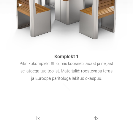
Lauad
Piknikulauad
inglise (USA)
saksa
Pergoolid
Piirdeaiad
prantsuse
hispaania
Puukaitsjad
Infotahvlid
itaalia
soome
Komplekt 1
Piknikukomplekt Stilo, mis koosneb lauast ja neljast
seljatoega tugitoolist. Materjalid: roostevaba teras
Söötjad
Laternad
läti
leedu
ja Euroopa päritoluga lakitud okaspuu.
Ketid
Märkide postid
rumeenia
norra bokmål
Desinfitseerimisjaamad
1x
4x
eesti
horvaadi