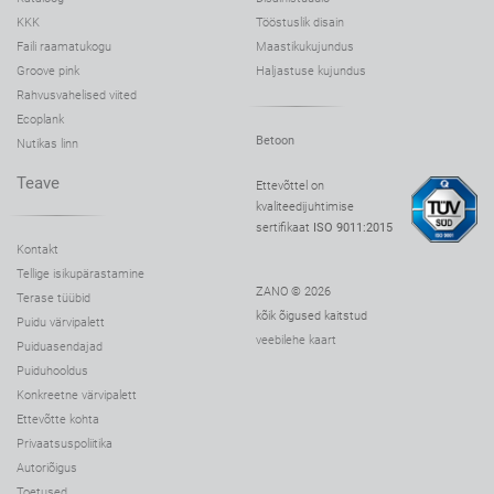
KKK
Tööstuslik disain
Faili raamatukogu
Maastikukujundus
Groove pink
Haljastuse kujundus
Rahvusvahelised viited
Ecoplank
Betoon
Nutikas linn
Teave
Ettevõttel on
kvaliteedijuhtimise
sertifikaat
ISO 9011:2015
Kontakt
Tellige isikupärastamine
ZANO © 2026
Terase tüübid
kõik õigused kaitstud
Puidu värvipalett
veebilehe kaart
Puiduasendajad
Puiduhooldus
Konkreetne värvipalett
Ettevõtte kohta
Privaatsuspoliitika
Autoriõigus
Toetused