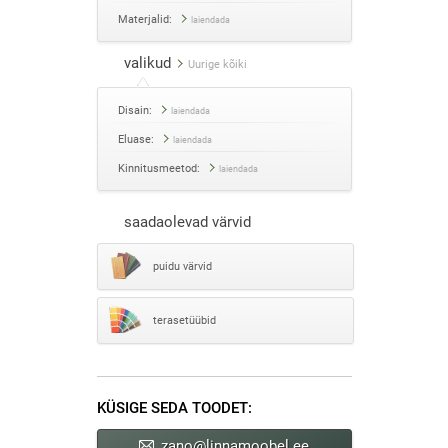
Materjalid:
laiendada
valikud
Uurige kõiki
Disain:
laiendada
Eluase:
laiendada
Kinnitusmeetod:
laiendada
saadaolevad värvid
puidu värvid
terasetüübid
KÜSIGE SEDA TOODET:
zano@linnamoobel.ee