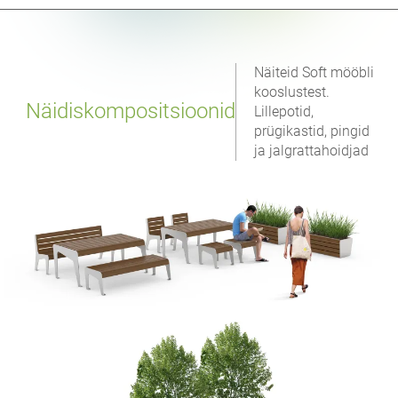
Näiteid Soft mööbli
kooslustest.
Näidiskompositsioonid
Lillepotid,
prügikastid, pingid
ja jalgrattahoidjad