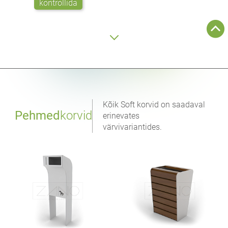
kontrollida
Kõik Soft korvid on saadaval
Pehmed
korvid
erinevates
värvivariantides.