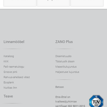
Linnamööbel
ZANO Plus
Kataloog
Disainistuudio
KKK
Tööstuslik disain
Faili raamatukogu
Maastikukujundus
Groove pink
Haljastuse kujundus
Rahvusvahelised viited
Ecoplank
Betoon
Nutikas linn
Teave
Ettevõttel on
kvaliteedijuhtimise
sertifikaat
ISO 9011:2015