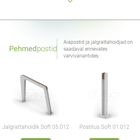
Aiapostid ja jalgrattahoidjad on
Pehmed
postid
saadaval erinevates
värvivariantides.
Jalgrattahoidik Soft
05.012
Postitus Soft
01.012