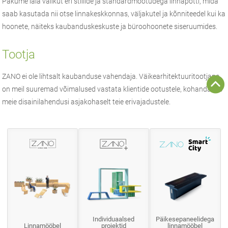
Pakume laia valikut eri stiilide ja standardmõõtudega linnapotti, mida
saab kasutada nii otse linnakeskkonnas, väljakutel ja kõnniteedel kui ka
hoonete, näiteks kaubanduskeskuste ja büroohoonete siseruumides.
Tootja
ZANO
ei ole lihtsalt kaubanduse vahendaja.
Väikearhitektuuri
tootjana
on meil suuremad võimalused vastata klientide ootustele, kohandades
meie disainilahendusi asjakohaselt teie erivajadustele.
Individuaalsed
Päikesepaneelidega
Linnamööbel
projektid
linnamööbel