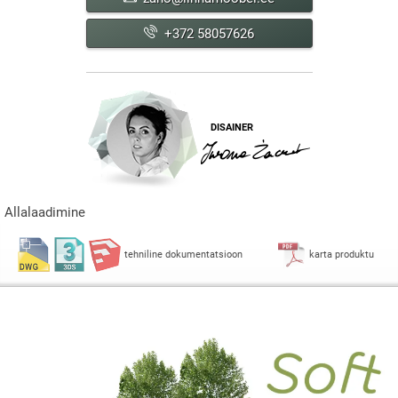
+372 58057626
DISAINER
Allalaadimine
tehniline dokumentatsioon
karta produktu