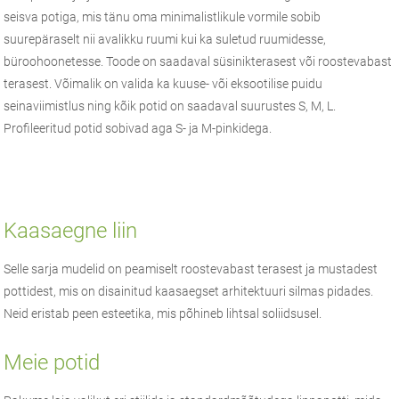
seisva potiga, mis tänu oma minimalistlikule vormile sobib
suurepäraselt nii avalikku ruumi kui ka suletud ruumidesse,
büroohoonetesse. Toode on saadaval süsinikterasest või roostevabast
terasest. Võimalik on valida ka kuuse- või eksootilise puidu
seinaviimistlus ning kõik potid on saadaval suurustes S, M, L.
Profileeritud potid sobivad aga S- ja M-pinkidega.
Kaasaegne liin
Selle sarja mudelid on peamiselt roostevabast terasest ja mustadest
pottidest, mis on disainitud kaasaegset arhitektuuri silmas pidades.
Neid eristab peen esteetika, mis põhineb lihtsal soliidsusel.
Meie potid