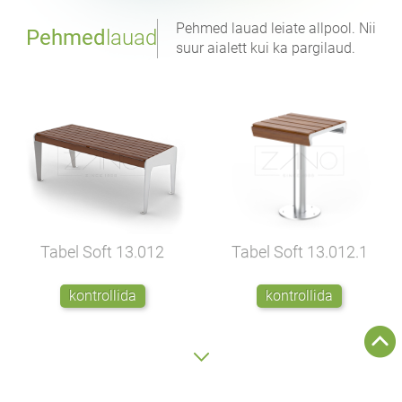
Pehmed lauad leiate allpool. Nii
Pehmed
lauad
suur aialett kui ka pargilaud.
Tabel Soft
13.012
Tabel Soft
13.012.1
kontrollida
kontrollida