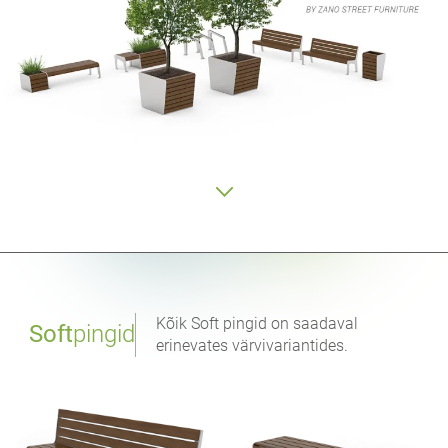
Kõik Soft pingid on saadaval
Soft
pingid
erinevates värvivariantides.