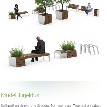
Mudeli kirjeldus
Soft-pott on järjekordne täiendus Soft-seeriasse. Tegemist on vabalt