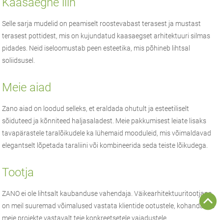
Kaasaegne liin
Selle sarja mudelid on peamiselt roostevabast terasest ja mustast
terasest pottidest, mis on kujundatud kaasaegset arhitektuuri silmas
pidades. Neid iseloomustab peen esteetika, mis põhineb lihtsal
soliidsusel.
Meie aiad
Zano aiad on loodud selleks, et eraldada ohutult ja esteetiliselt
sõiduteed ja kõnniteed haljasaladest. Meie pakkumisest leiate lisaks
tavapärastele taralõikudele ka lühemaid mooduleid, mis võimaldavad
elegantselt lõpetada taraliini või kombineerida seda teiste lõikudega.
Tootja
ZANO
ei ole lihtsalt kaubanduse vahendaja.
Väikearhitektuuri
tootjana
on meil suuremad võimalused vastata klientide ootustele, kohandades
meie projekte vastavalt teie konkreetsetele vajadustele.