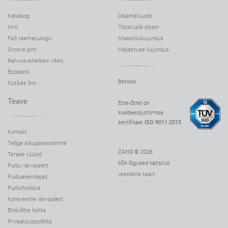
Kataloog
Disainistuudio
KKK
Tööstuslik disain
Faili raamatukogu
Maastikukujundus
Groove pink
Haljastuse kujundus
Rahvusvahelised viited
Ecoplank
Betoon
Nutikas linn
Teave
Ettevõttel on
kvaliteedijuhtimise
sertifikaat
ISO 9011:2015
Kontakt
Tellige isikupärastamine
ZANO © 2026
Terase tüübid
kõik õigused kaitstud
Puidu värvipalett
veebilehe kaart
Puiduasendajad
Puiduhooldus
Konkreetne värvipalett
Ettevõtte kohta
Privaatsuspoliitika