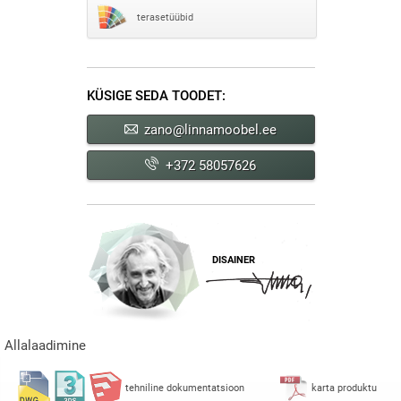
terasetüübid
KÜSIGE SEDA TOODET:
zano@linnamoobel.ee
+372 58057626
DISAINER
Allalaadimine
tehniline dokumentatsioon
karta produktu