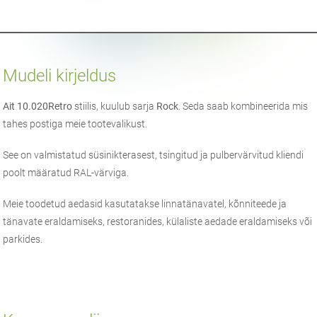
Mudeli kirjeldus
Ait 10.020
Retro
stiilis, kuulub sarja
Rock
. Seda saab kombineerida mis
tahes postiga meie tootevalikust.
See on valmistatud süsinikterasest, tsingitud ja pulbervärvitud kliendi
poolt määratud RAL-värviga.
Meie toodetud aedasid kasutatakse linnatänavatel, kõnniteede ja
tänavate eraldamiseks, restoranides, külaliste aedade eraldamiseks või
parkides.