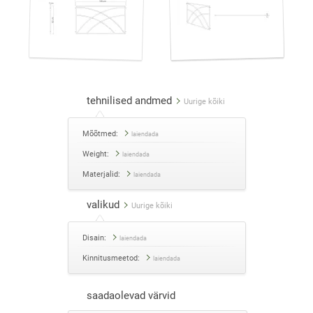
tehnilised andmed
Uurige kõiki
Mõõtmed:
laiendada
Weight:
laiendada
Materjalid:
laiendada
valikud
Uurige kõiki
Disain:
laiendada
Kinnitusmeetod:
laiendada
saadaolevad värvid